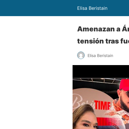
Elisa Beristain
Amenazan a Án
tensión tras f
Elisa Beristain