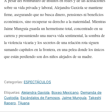
A pesar del bombardeo de insultos en redes y de las acusaciones
sobre su vida privada y laboral, Alejandra Gaxiola se mantiene
firme, asegurando que no busca dinero, pensiones ni beneficios
económicos, sino recuperar su derecho a la maternidad. Mientras
Jaime Munguía guarda un hermetismo total, concentrado en su
carrera y presumiendo una nueva vida sentimental, la sombra de
la violencia vicaria y los secretos de una relación rota siguen
sumando capítulos en la frontera, en una pelea donde los únicos
que están perdiendo son dos niños alejados de su madre.
Categorías:
ESPECTÁCULOS
Etiquetas:
Alejandra Gaxiola
,
Boxeo Mexicano
,
Demanda de
Custodia
,
Escándalos de Famosos
,
Jaime Munguía
,
Takeshi
Rapero
,
Tijuana