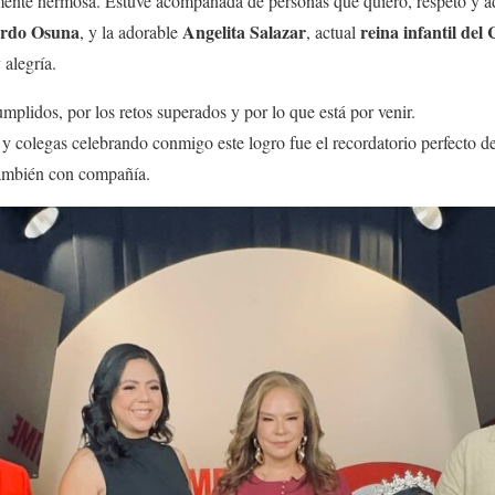
mente hermosa. Estuve acompañada de personas que quiero, respeto y
rdo Osuna
Angelita Salazar
reina infantil de
, y la adorable
, actual
 alegría.
mplidos, por los retos superados y por lo que está por venir.
 y colegas celebrando conmigo este logro fue el recordatorio perfecto d
también con compañía.