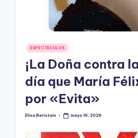
Publicado
ESPECTÁCULOS
en
¡La Doña contra la
día que María Fél
por «Evita»
mayo 16, 2026
Elisa Beristain
Publicado
por