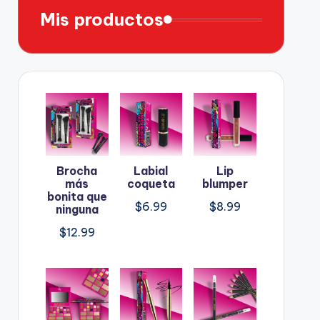
Mis productos
Brocha
Labial
Lip
más
coqueta
blumper
bonita que
$
6.99
$
8.99
ninguna
$
12.99