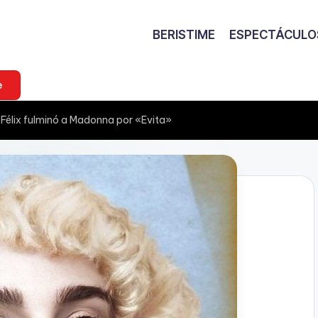
BERISTIME
ESPECTÁCULO
e
a Félix fulminó a Madonna por «Evita»