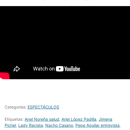
Categorías:
ESPECTÁCULOS
Etiquetas:
Anel Noreña salud
,
Ariel López Padilla
,
Jimena
Pichel
,
Lady Racista
,
Nacho Casano
,
Pepe Aguilar entrevista
,