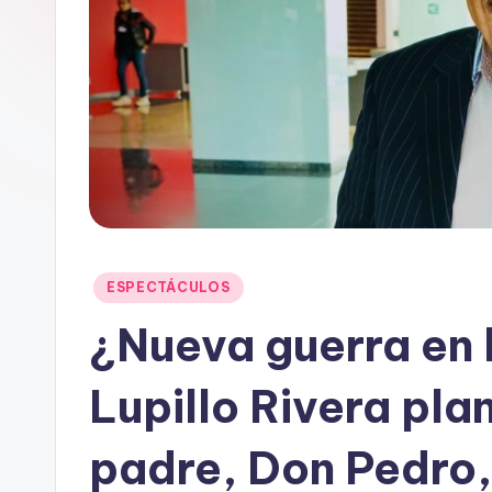
t
a
i
n
Publicado
ESPECTÁCULOS
en
¿Nueva guerra en l
Lupillo Rivera pl
padre, Don Pedro,