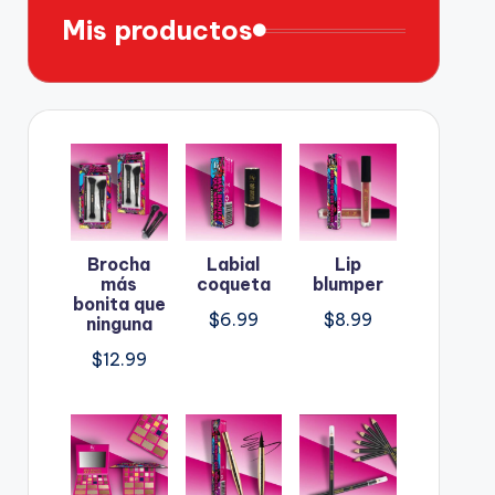
Mis productos
Brocha
Labial
Lip
más
coqueta
blumper
bonita que
$
6.99
$
8.99
ninguna
$
12.99