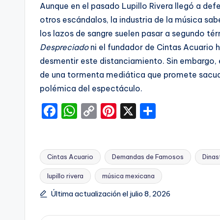
Aunque en el pasado Lupillo Rivera llegó a def
otros escándalos, la industria de la música sab
los lazos de sangre suelen pasar a segundo tér
Despreciado
ni el fundador de Cintas Acuario 
desmentir este distanciamiento. Sin embargo, el 
de una tormenta mediática que promete sacudir
polémica del espectáculo.
F
W
C
Pi
X
C
a
h
o
nt
o
c
a
p
er
m
e
ts
y
e
p
Cintas Acuario
Demandas de Famosos
Dinas
b
A
Li
st
ar
lupillo rivera
música mexicana
Etiquetas:
o
p
n
ti
Última actualización el julio 8, 2026
o
p
k
r