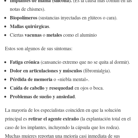
Implantes de mama (silicona).
(Es la causa más común en las
notas de chismes).
Biopolímeros
(sustancias inyectadas en glúteos o cara).
Mallas quirúrgicas
.
vacunas
metales
Ciertas
o
como el aluminio
Estos son algunos de sus síntomas:
Fatiga crónica
(cansancio extremo que no se quita al dormir).
Dolor en articulaciones y músculos
(fibromialgia).
Pérdida de memoria
o «niebla mental».
Caída de cabello
resequedad
y
en ojos o boca.
Problemas de sueño y ansiedad
.
La mayoría de los especialistas coinciden en que la solución
retirar el agente extraño
principal es
(la explantación total en el
caso de los implantes, incluyendo la cápsula que los rodea).
Muchas mujeres reportan una mejoría casi inmediata de sus