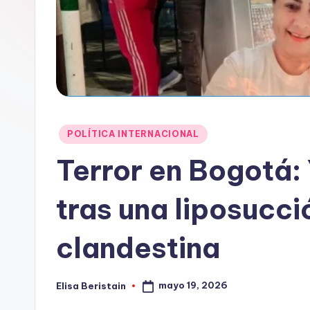
t
a
i
n
Publicado
POLÍTICA INTERNACIONAL
en
Terror en Bogotá:
tras una liposucci
clandestina
mayo 19, 2026
Elisa Beristain
Publicado
por