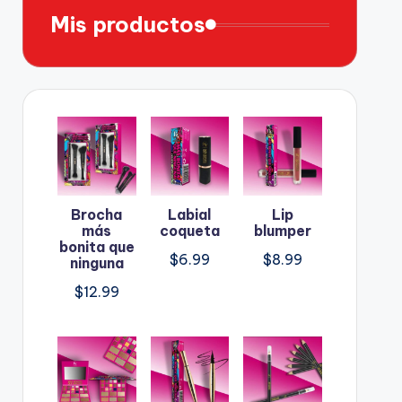
Mis productos
Brocha
Labial
Lip
más
coqueta
blumper
bonita que
$
6.99
$
8.99
ninguna
$
12.99