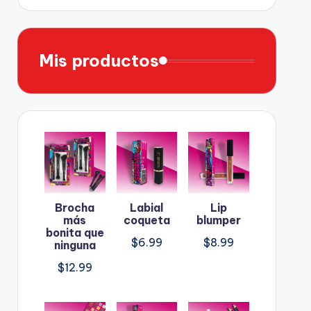
Mis productos
Brocha
Labial
Lip
más
coqueta
blumper
bonita que
$
6.99
$
8.99
ninguna
$
12.99