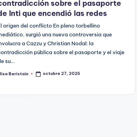
contradicción sobre el pasaporte
de Inti que encendió las redes
El origen del conflicto En pleno torbellino
mediático, surgió una nueva controversia que
involucra a Cazzu y Christian Nodal: la
contradicción pública sobre el pasaporte y el viaje
de su…
octubre 27, 2025
lisa Beristain
ublicado
or