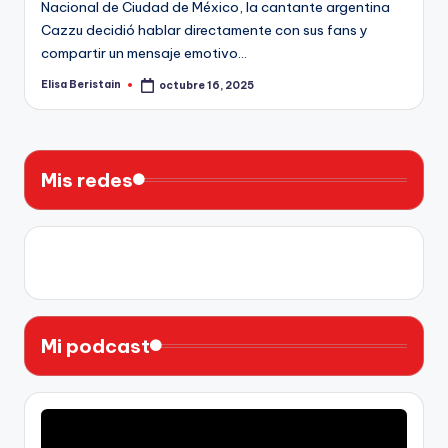
Nacional de Ciudad de México, la cantante argentina
Cazzu decidió hablar directamente con sus fans y
compartir un mensaje emotivo…
Elisa Beristain
octubre 16, 2025
Publicado
por
Mis redes
X
Instagram
YouTube
Facebook
Mi podcast