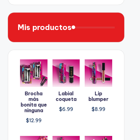
Mis productos
Brocha
Labial
Lip
más
coqueta
blumper
bonita que
$
6.99
$
8.99
ninguna
$
12.99