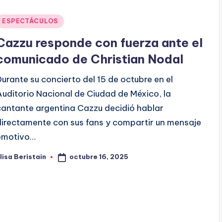
Publicado
ESPECTÁCULOS
en
Cazzu responde con fuerza ante el
comunicado de Christian Nodal
Durante su concierto del 15 de octubre en el
Auditorio Nacional de Ciudad de México, la
cantante argentina Cazzu decidió hablar
directamente con sus fans y compartir un mensaje
emotivo…
octubre 16, 2025
lisa Beristain
ublicado
or