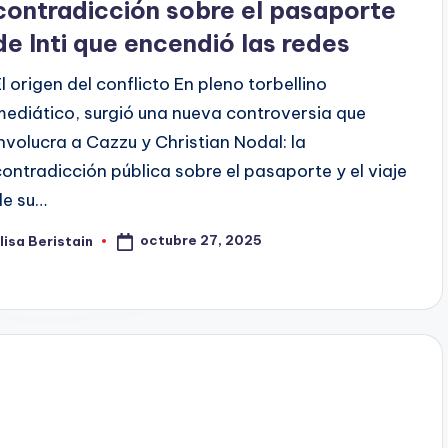
contradicción sobre el pasaporte
de Inti que encendió las redes
El origen del conflicto En pleno torbellino
mediático, surgió una nueva controversia que
involucra a Cazzu y Christian Nodal: la
contradicción pública sobre el pasaporte y el viaje
de su…
octubre 27, 2025
lisa Beristain
ublicado
or