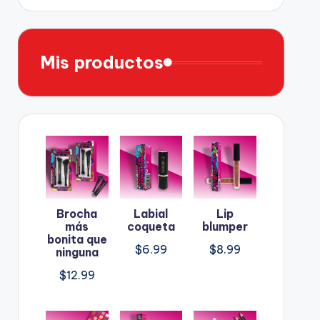
Mis productos
Brocha
Labial
Lip
más
coqueta
blumper
bonita que
$
6.99
$
8.99
ninguna
$
12.99