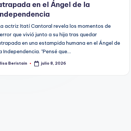
atrapada en el Ángel de la
Independencia
La actriz Itatí Cantoral revela los momentos de
terror que vivió junto a su hija tras quedar
atrapada en una estampida humana en el Ángel de
la Independencia. "Pensé que…
julio 8, 2026
lisa Beristain
ublicado
or