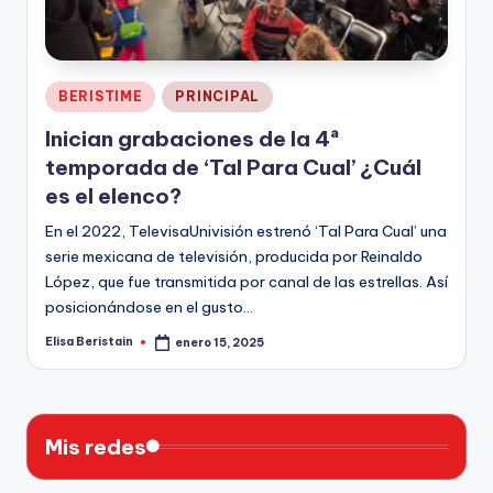
n
Publicado
BERISTIME
PRINCIPAL
en
Inician grabaciones de la 4ª
temporada de ‘Tal Para Cual’ ¿Cuál
es el elenco?
En el 2022, TelevisaUnivisión estrenó ‘Tal Para Cual’ una
serie mexicana de televisión, producida por Reinaldo
López, que fue transmitida por canal de las estrellas. Así
posicionándose en el gusto…
Elisa Beristain
enero 15, 2025
Publicado
por
Mis redes