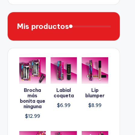
Mis productos
Brocha
Labial
Lip
más
coqueta
blumper
bonita que
$
6.99
$
8.99
ninguna
$
12.99