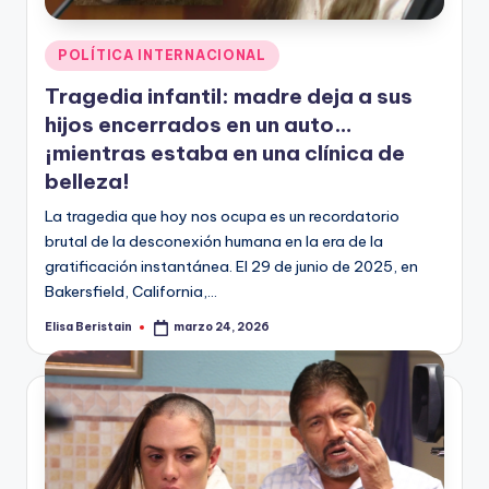
Publicado
POLÍTICA INTERNACIONAL
en
Tragedia infantil: madre deja a sus
hijos encerrados en un auto…
¡mientras estaba en una clínica de
belleza!
La tragedia que hoy nos ocupa es un recordatorio
brutal de la desconexión humana en la era de la
gratificación instantánea. El 29 de junio de 2025, en
Bakersfield, California,…
Elisa Beristain
marzo 24, 2026
Publicado
por