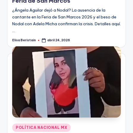
Feria de San Marcos
¿Ángela Aguilar dejó a Nodal? La ausencia de la
cantante en la Feria de San Marcos 2026 y el beso de
Nodal con Adela Micha confirman la crisis. Detalles aquí.
…
Elisa Beristain
abril 24, 2026
Publicado
por
Publicado
POLÍTICA NACIONAL MX
en