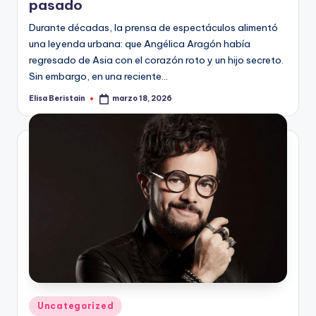
pasado
Durante décadas, la prensa de espectáculos alimentó
una leyenda urbana: que Angélica Aragón había
regresado de Asia con el corazón roto y un hijo secreto.
Sin embargo, en una reciente…
Elisa Beristain
marzo 18, 2026
Publicado
por
Publicado
Uncategorized