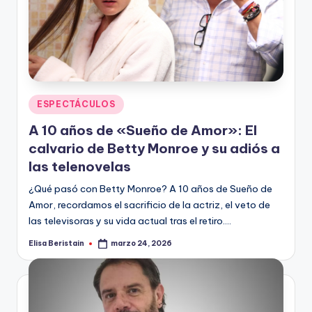
Publicado
ESPECTÁCULOS
en
A 10 años de «Sueño de Amor»: El
calvario de Betty Monroe y su adiós a
las telenovelas
¿Qué pasó con Betty Monroe? A 10 años de Sueño de
Amor, recordamos el sacrificio de la actriz, el veto de
las televisoras y su vida actual tras el retiro.…
Elisa Beristain
marzo 24, 2026
Publicado
por