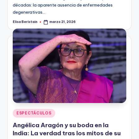
décadas: la aparente ausencia de enfermedades
degenerativas…
Elisa Beristain
marzo 21, 2026
Publicado
por
Publicado
ESPECTÁCULOS
en
Angélica Aragón y su boda en la
India: La verdad tras los mitos de su