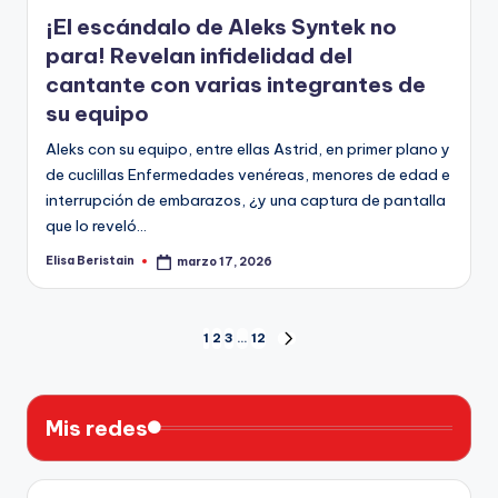
en
¡El escándalo de Aleks Syntek no
para! Revelan infidelidad del
cantante con varias integrantes de
su equipo
Aleks con su equipo, entre ellas Astrid, en primer plano y
de cuclillas Enfermedades venéreas, menores de edad e
interrupción de embarazos, ¿y una captura de pantalla
que lo reveló…
Elisa Beristain
marzo 17, 2026
Publicado
por
Paginación
1
2
3
…
12
SIGUIENTE
PÁGINA
de
entradas
Mis redes