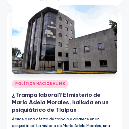
Publicado
por
Publicado
POLÍTICA NACIONAL MX
en
¿Trampa laboral? El misterio de
María Adela Morales, hallada en un
psiquiátrico de Tlalpan
Acude a una oferta de trabajo y aparece en un
psiquiátrico! La historia de María Adela Morales, una