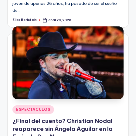
joven de apenas 26 años, ha pasado de ser el sueño
de…
Elisa Beristain
abril 28, 2026
Publicado
por
Publicado
ESPECTÁCULOS
en
¿Final del cuento? Christian Nodal
reaparece sin Ángela Aguilar en la