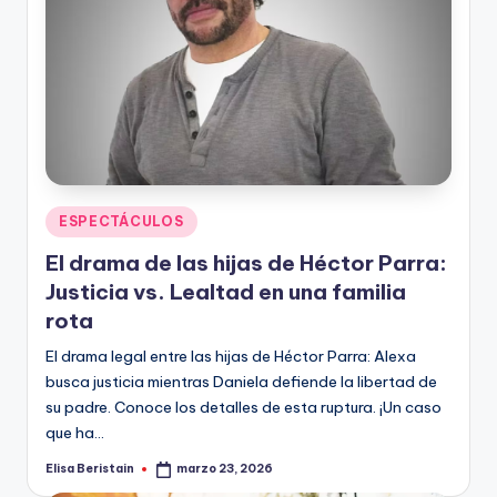
Publicado
ESPECTÁCULOS
en
El drama de las hijas de Héctor Parra:
Justicia vs. Lealtad en una familia
rota
El drama legal entre las hijas de Héctor Parra: Alexa
busca justicia mientras Daniela defiende la libertad de
su padre. Conoce los detalles de esta ruptura. ¡Un caso
que ha…
Elisa Beristain
marzo 23, 2026
Publicado
por