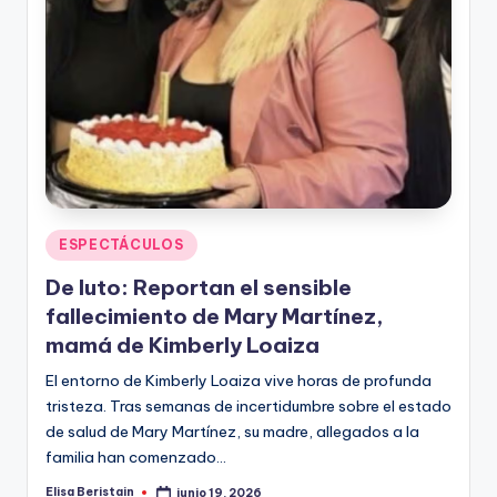
n
Publicado
ESPECTÁCULOS
en
De luto: Reportan el sensible
fallecimiento de Mary Martínez,
mamá de Kimberly Loaiza
El entorno de Kimberly Loaiza vive horas de profunda
tristeza. Tras semanas de incertidumbre sobre el estado
de salud de Mary Martínez, su madre, allegados a la
familia han comenzado…
Elisa Beristain
junio 19, 2026