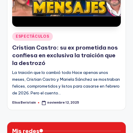
n
Publicado
ESPECTÁCULOS
en
Cristian Castro: su ex prometida nos
confiesa en exclusiva la traición que
la destrozó
La traición que lo cambió todo Hace apenas unos
meses, Cristian Castro y Mariela Sánchez se mostraban
felices, comprometidos y listos para casarse en febrero
de 2026. Pero el cuento…
Elisa Beristain
noviembre 12, 2025
Publicado
por
Mis redes