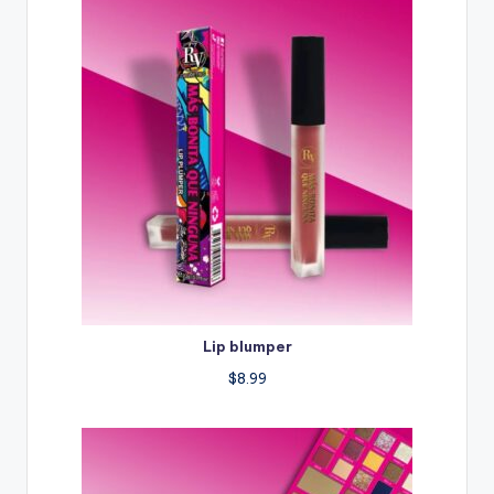
Lip blumper
$
8.99