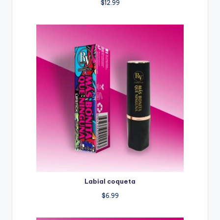
$
12.99
Labial coqueta
$
6.99