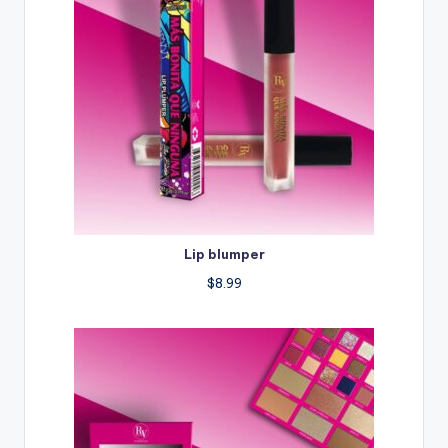
Lip blumper
$
8.99