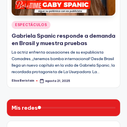
n
Publicado
ESPECTÁCULOS
en
Gabriela Spanic responde a demanda
en Brasil y muestra pruebas
La actriz enfrenta acusaciones de su expublicista
Comadres, ¡tenemos bomba internacional! Desde Brasil
llega un nuevo capítulo en la vida de Gabriela Spanic, la
recordada protagonista de La Usurpadora. La…
Elisa Beristain
agosto 21, 2025
Publicado
por
Mis redes