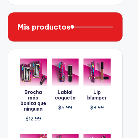
Mis productos
Brocha
Labial
Lip
más
coqueta
blumper
bonita que
$
6.99
$
8.99
ninguna
$
12.99