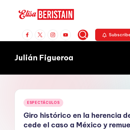
Saltar
al
E
Espectáculos
contenido
Facebook
X
Instagram
Youtube
y
Subscrib
li
Moda
s
Julián Figueroa
a
B
e
r
Publicado
ESPECTÁCULOS
i
en
Giro histórico en la herencia 
s
cede el caso a México y remu