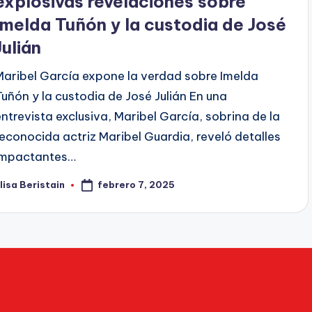
explosivas revelaciones sobre
Imelda Tuñón y la custodia de José
Julián
Maribel García expone la verdad sobre Imelda
Tuñón y la custodia de José Julián En una
entrevista exclusiva, Maribel García, sobrina de la
reconocida actriz Maribel Guardia, reveló detalles
impactantes…
febrero 7, 2025
lisa Beristain
ublicado
or