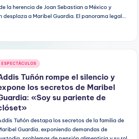
n de la herencia de Joan Sebastian a México y
 desplaza a Maribel Guardia. El panorama legal…
Publicado
ESPECTÁCULOS
en
Addis Tuñón rompe el silencio y
expone los secretos de Maribel
Guardia: «Soy su pariente de
clóset»
Addis Tuñón destapa los secretos de la familia de
Maribel Guardia, exponiendo demandas de
custodia, problemas de pensión alimenticia y su rol