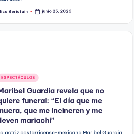
junio 25, 2026
lisa Beristain
ublicado
or
Publicado
ESPECTÁCULOS
en
Maribel Guardia revela que no
quiere funeral: “El día que me
muera, que me incineren y me
lleven mariachi”
La actriz costarricense-mexicana Maribel Guardia