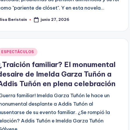
como "pariente de clóset". Y en esta novela…
junio 27, 2026
lisa Beristain
ublicado
or
Publicado
ESPECTÁCULOS
en
¿Traición familiar? El monumental
desaire de Imelda Garza Tuñón a
Addis Tuñón en plena celebración
¡Guerra familiar! Imelda Garza Tuñón le hace un
monumental desplante a Addis Tuñón al
ausentarse de su evento familiar. ¿Se rompió la
relación? Addis Tuñón e Imelda Garza Tuñón
¡Sálvese…