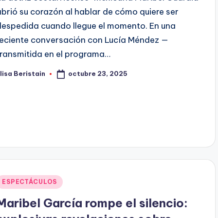
abrió su corazón al hablar de cómo quiere ser
despedida cuando llegue el momento. En una
reciente conversación con Lucía Méndez —
transmitida en el programa…
octubre 23, 2025
lisa Beristain
ublicado
or
Publicado
ESPECTÁCULOS
en
Maribel García rompe el silencio: