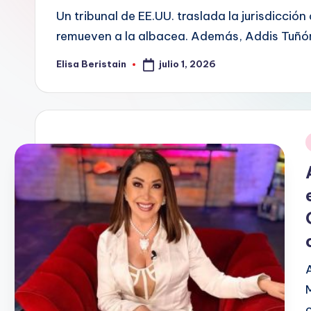
t
Un tribunal de EE.UU. traslada la jurisdicció
remueven a la albacea. Además, Addis Tuñón
a
julio 1, 2026
Elisa Beristain
i
Publicado
por
n