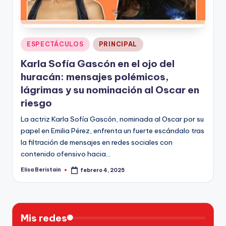
n
Publicado
ESPECTÁCULOS
PRINCIPAL
en
Karla Sofía Gascón en el ojo del
huracán: mensajes polémicos,
lágrimas y su nominación al Oscar en
riesgo
La actriz Karla Sofía Gascón, nominada al Oscar por su
papel en Emilia Pérez, enfrenta un fuerte escándalo tras
la filtración de mensajes en redes sociales con
contenido ofensivo hacia…
Elisa Beristain
febrero 4, 2025
Publicado
por
Mis redes