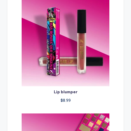
Lip blumper
$
8.99