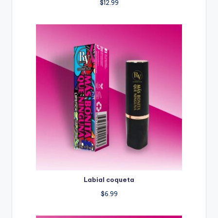
$
12.99
Labial coqueta
$
6.99