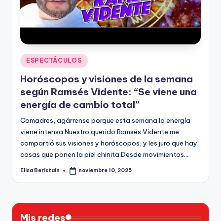
n
Publicado
ESPECTÁCULOS
en
Horóscopos y visiones de la semana
según Ramsés Vidente: “Se viene una
energía de cambio total”
Comadres, agárrense porque esta semana la energía
viene intensa.Nuestro querido Ramsés Vidente me
compartió sus visiones y horóscopos, y les juro que hay
cosas que ponen la piel chinita.Desde movimientos…
Elisa Beristain
noviembre 10, 2025
Publicado
por
Mis redes