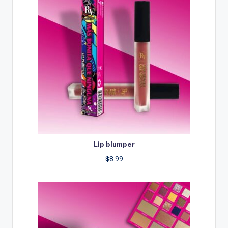
Lip blumper
$
8.99