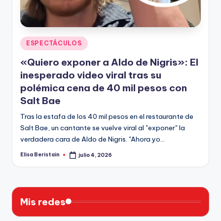
n
Publicado
ESPECTÁCULOS
en
«Quiero exponer a Aldo de Nigris»: El
inesperado video viral tras su
polémica cena de 40 mil pesos con
Salt Bae
Tras la estafa de los 40 mil pesos en el restaurante de
Salt Bae, un cantante se vuelve viral al "exponer" la
verdadera cara de Aldo de Nigris. "Ahora yo…
Elisa Beristain
julio 4, 2026
Publicado
por
Mis redes