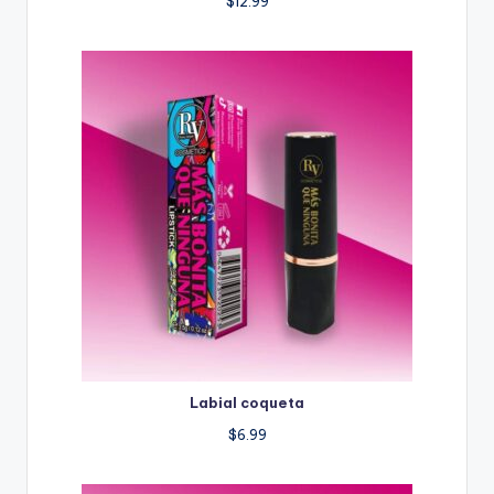
$
12.99
Labial coqueta
$
6.99