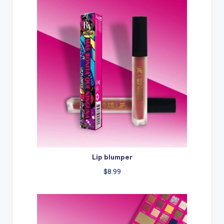
Lip blumper
$
8.99