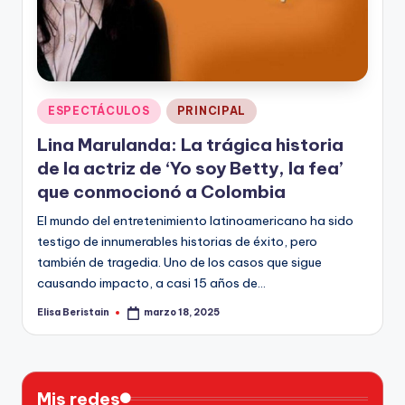
n
Publicado
ESPECTÁCULOS
PRINCIPAL
en
Lina Marulanda: La trágica historia
de la actriz de ‘Yo soy Betty, la fea’
que conmocionó a Colombia
El mundo del entretenimiento latinoamericano ha sido
testigo de innumerables historias de éxito, pero
también de tragedia. Uno de los casos que sigue
causando impacto, a casi 15 años de…
Elisa Beristain
marzo 18, 2025
Publicado
por
Mis redes