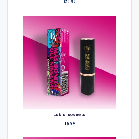
$
12.99
Labial coqueta
$
6.99