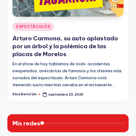
n
Publicado
ESPECTÁCULOS
en
Arturo Carmona, su auto aplastado
por un árbol y la polémica de las
placas de Morelos
En el show de hoy hablamos de todo: accidentes
inesperados, anécdotas de famosos y los chismes más
sonados del espectáculo. Arturo Carmona vivió
tremendo susto mientras cenaba en el restaurante…
Elisa Beristain
septiembre 23, 2025
Publicado
por
Mis redes