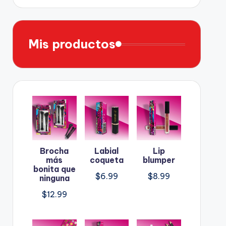
Mis productos
Brocha
Labial
Lip
más
coqueta
blumper
bonita que
$
6.99
$
8.99
ninguna
$
12.99