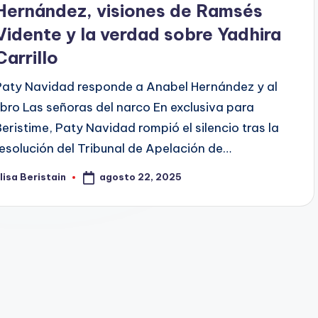
Hernández, visiones de Ramsés
Vidente y la verdad sobre Yadhira
Carrillo
Paty Navidad responde a Anabel Hernández y al
libro Las señoras del narco En exclusiva para
Beristime, Paty Navidad rompió el silencio tras la
resolución del Tribunal de Apelación de…
agosto 22, 2025
lisa Beristain
ublicado
or