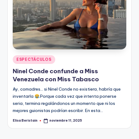
n
Publicado
ESPECTÁCULOS
en
Ninel Conde confunde a Miss
Venezuela con Miss Tabasco
Ay, comadres… si Ninel Conde no existiera, habría que
inventarla
.Porque cada vez que intenta ponerse
seria, termina regalándonos un momento que ni los
mejores guionistas podrían escribir. En esta…
Elisa Beristain
noviembre 11, 2025
Publicado
por