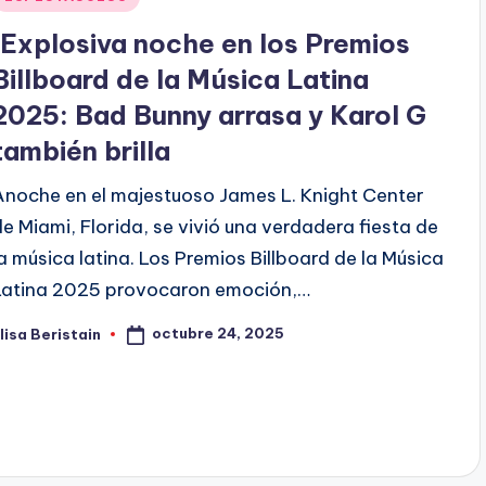
en
¡Explosiva noche en los Premios
Billboard de la Música Latina
2025: Bad Bunny arrasa y Karol G
también brilla
Anoche en el majestuoso James L. Knight Center
de Miami, Florida, se vivió una verdadera fiesta de
la música latina. Los Premios Billboard de la Música
Latina 2025 provocaron emoción,…
octubre 24, 2025
lisa Beristain
ublicado
or