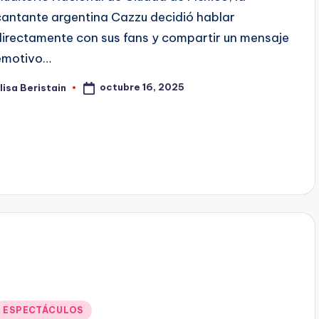
cantante argentina Cazzu decidió hablar
directamente con sus fans y compartir un mensaje
emotivo…
octubre 16, 2025
lisa Beristain
ublicado
or
Publicado
ESPECTÁCULOS