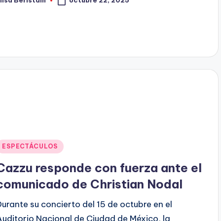
lisa Beristain
ublicado
or
Publicado
ESPECTÁCULOS
en
Cazzu responde con fuerza ante el
comunicado de Christian Nodal
Durante su concierto del 15 de octubre en el
Auditorio Nacional de Ciudad de México, la