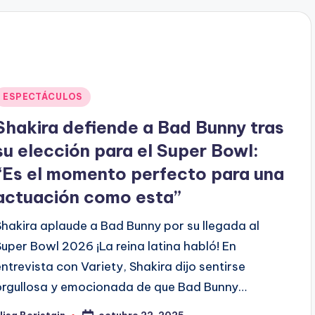
Publicado
ESPECTÁCULOS
en
Shakira defiende a Bad Bunny tras
su elección para el Super Bowl:
“Es el momento perfecto para una
actuación como esta”
Shakira aplaude a Bad Bunny por su llegada al
Super Bowl 2026 ¡La reina latina habló! En
entrevista con Variety, Shakira dijo sentirse
orgullosa y emocionada de que Bad Bunny…
octubre 22, 2025