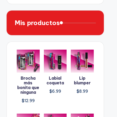
Mis productos
Brocha
Labial
Lip
más
coqueta
blumper
bonita que
$
6.99
$
8.99
ninguna
$
12.99