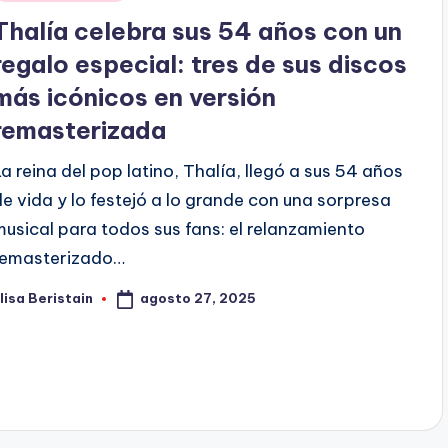
en
Thalía celebra sus 54 años con un
regalo especial: tres de sus discos
más icónicos en versión
remasterizada
La reina del pop latino, Thalía, llegó a sus 54 años
de vida y lo festejó a lo grande con una sorpresa
musical para todos sus fans: el relanzamiento
remasterizado…
agosto 27, 2025
lisa Beristain
ublicado
or