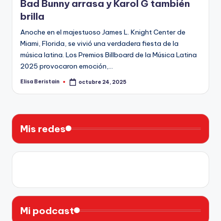
Bad Bunny arrasa y Karol G también
brilla
Anoche en el majestuoso James L. Knight Center de
Miami, Florida, se vivió una verdadera fiesta de la
música latina. Los Premios Billboard de la Música Latina
2025 provocaron emoción,…
Elisa Beristain
octubre 24, 2025
Publicado
por
Mis redes
X
Instagram
YouTube
Facebook
Mi podcast