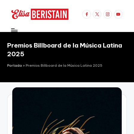
Saltar
Facebook
X
Instagram
Youtube
al
E
Espectáculos
contenido
y
li
Moda
s
Premios Billboard de la Música Latina
2025
a
B
Portada
»
Premios Billboard de la Música Latina 2025
e
ri
s
t
a
i