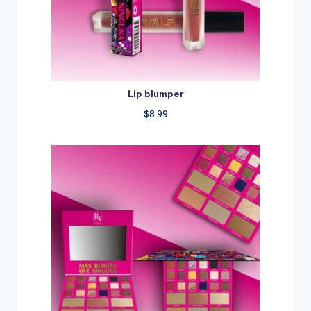
Lip blumper
$
8.99