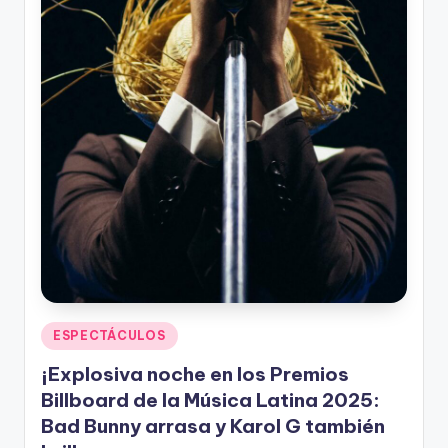
n
Publicado
ESPECTÁCULOS
en
¡Explosiva noche en los Premios
Billboard de la Música Latina 2025:
Bad Bunny arrasa y Karol G también