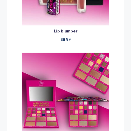
Lip blumper
$
8.99