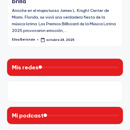
brilla
Anoche en el majestuoso James L. Knight Center de
Miami, Florida, se vivió una verdadera fiesta de la
música latina. Los Premios Billboard de la Música Latina
2025 provocaron emoción,…
Elisa Beristain
octubre 24, 2025
Publicado
por
Mis redes
X
Instagram
YouTube
Facebook
Mi podcast