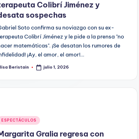
terapeuta Colibrí Jiménez y
desata sospechas
Gabriel Soto confirma su noviazgo con su ex-
terapeuta Colibrí Jiménez y le pide a la prensa "no
hacer matemáticas". ¡Se desatan los rumores de
infidelidad! ¡Ay, el amor, el amor!…
julio 1, 2026
lisa Beristain
ublicado
or
Publicado
ESPECTÁCULOS
en
Margarita Gralia regresa con