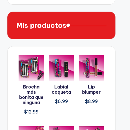
Mis productos
Brocha
Labial
Lip
más
coqueta
blumper
bonita que
$
6.99
$
8.99
ninguna
$
12.99