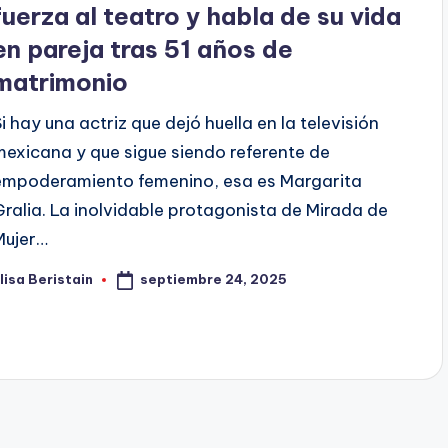
fuerza al teatro y habla de su vida
en pareja tras 51 años de
matrimonio
Si hay una actriz que dejó huella en la televisión
mexicana y que sigue siendo referente de
empoderamiento femenino, esa es Margarita
Gralia. La inolvidable protagonista de Mirada de
Mujer…
septiembre 24, 2025
lisa Beristain
ublicado
or