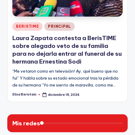
n
Publicado
BERISTIME
PRINCIPAL
en
Laura Zapata contesta a BerisTIME
sobre alegado veto de su familia
para no dejarla entrar al funeral de su
hermana Ernestina Sodi
“Me vetaron como en televisión! Ay, qué bueno que no
fuí” Y habla sobre su estado emocional tras la pérdida
de su hermana “Yo me siento de maravilla, como me…
Elisa Beristain
diciembre 18, 2024
Publicado
por
Mis redes