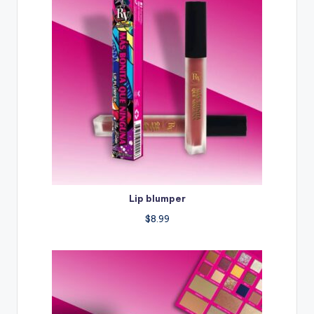
Lip blumper
$
8.99