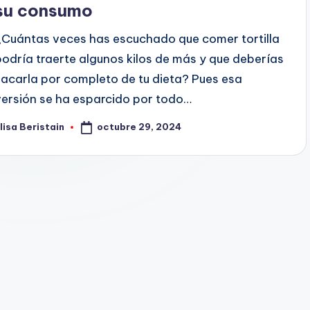
su consumo
¿Cuántas veces has escuchado que comer tortilla
podría traerte algunos kilos de más y que deberías
sacarla por completo de tu dieta? Pues esa
versión se ha esparcido por todo…
octubre 29, 2024
lisa Beristain
ublicado
or