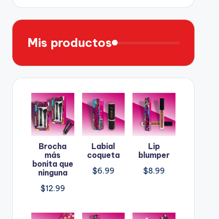
Mis productos
Brocha
Labial
Lip
más
coqueta
blumper
bonita que
$
6.99
$
8.99
ninguna
$
12.99