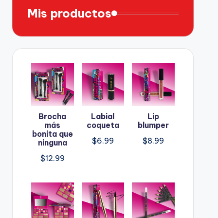
Mis productos
Brocha
Labial
Lip
más
coqueta
blumper
bonita que
$
6.99
$
8.99
ninguna
$
12.99