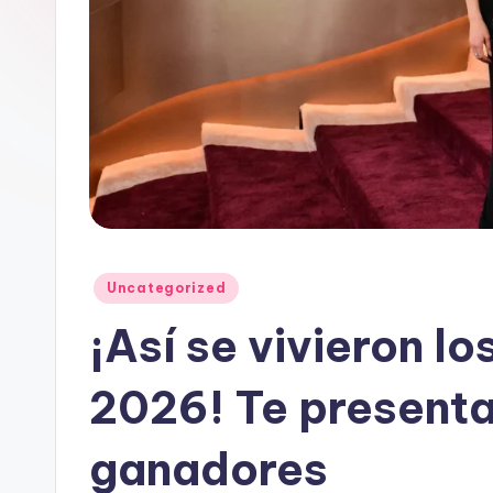
t
a
i
n
Publicado
Uncategorized
en
¡Así se vivieron l
2026! Te presenta
ganadores