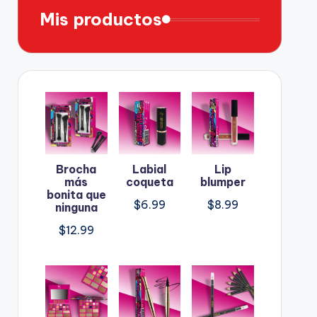
Mis productos
Brocha
Labial
Lip
más
coqueta
blumper
bonita que
$
6.99
$
8.99
ninguna
$
12.99