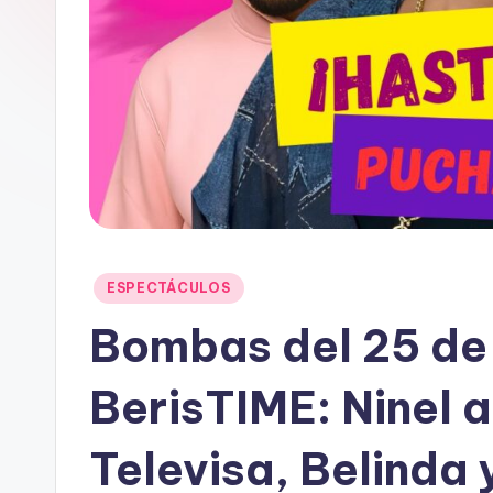
t
a
i
n
Publicado
ESPECTÁCULOS
en
Bombas del 25 de
BerisTIME: Ninel 
Televisa, Belinda