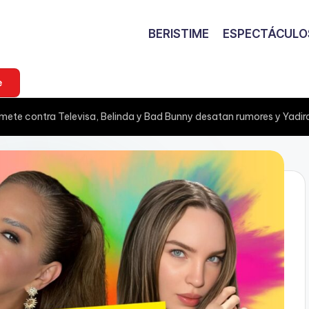
BERISTIME
ESPECTÁCULO
e
mete contra Televisa, Belinda y Bad Bunny desatan rumores y Yadira 