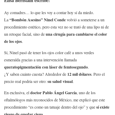
Elisa Beristain escribe:
Ay comadres… lo que les voy a contar hoy sí da miedo.
“Bombón Asesino” Ninel Conde
La
volvió a someterse a un
procedimiento estético, pero esta vez no se trató de una lipo ni de
una cirugía para cambiarse el color
un retoque facial, sino de
de los ojos
.
Sí, Ninel pasó de tener los ojos color café a unos verdes
esmeralda gracias a una intervención llamada
queratopigmentación con láser de femtosegundo
.
12 mil dólares
¿Y saben cuánto cuesta? Alrededor de
. Pero el
su salud visual
precio real podría ser otro:
.
doctor Pablo Ángel García
En exclusiva, el
, uno de los
oftalmólogos más reconocidos de México, me explicó que este
sí existe
procedimiento “es como un tatuaje dentro del ojo” y que
riesgo de quedar ciego
.