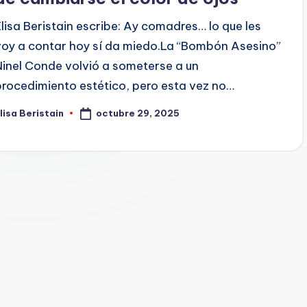
Elisa Beristain escribe: Ay comadres… lo que les
voy a contar hoy sí da miedo.La “Bombón Asesino”
Ninel Conde volvió a someterse a un
procedimiento estético, pero esta vez no…
octubre 29, 2025
lisa Beristain
ublicado
or