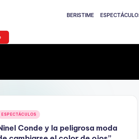
BERISTIME
ESPECTÁCULO
e
Publicado
ESPECTÁCULOS
en
Ninel Conde y la peligrosa moda
de cambiarse el color de ojos”