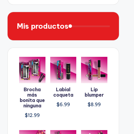
Mis productos
Brocha
Labial
Lip
más
coqueta
blumper
bonita que
$
6.99
$
8.99
ninguna
$
12.99