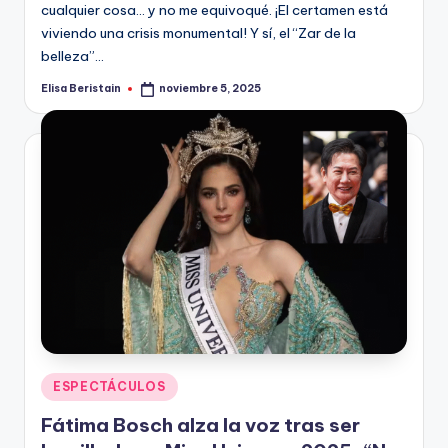
cualquier cosa… y no me equivoqué. ¡El certamen está
viviendo una crisis monumental! Y sí, el “Zar de la
belleza”…
Elisa Beristain
noviembre 5, 2025
Publicado
por
Publicado
ESPECTÁCULOS
en
Fátima Bosch alza la voz tras ser