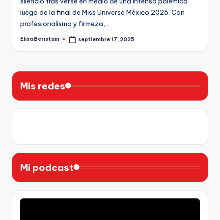
silencio tras verse en medio de una intensa polémica
luego de la final de Miss Universe México 2025. Con
profesionalismo y firmeza,…
Elisa Beristain
septiembre 17, 2025
Publicado
por
Mis redes
X
Instagram
YouTube
Facebook
Mi podcast