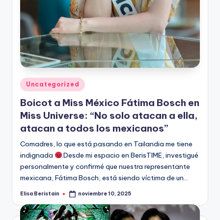
Publicado
Uncategorized
en
Boicot a Miss México Fátima Bosch en
Miss Universe: “No solo atacan a ella,
atacan a todos los mexicanos”
Comadres, lo que está pasando en Tailandia me tiene
indignada
.Desde mi espacio en BerisTIME, investigué
personalmente y confirmé que nuestra representante
mexicana, Fátima Bosch, está siendo víctima de un…
Elisa Beristain
noviembre 10, 2025
Publicado
por