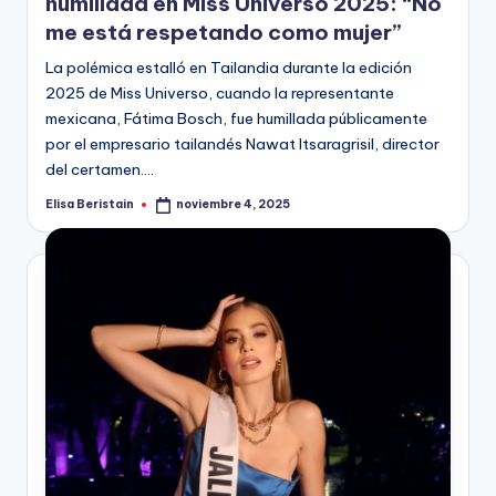
humillada en Miss Universo 2025: “No
me está respetando como mujer”
La polémica estalló en Tailandia durante la edición
2025 de Miss Universo, cuando la representante
mexicana, Fátima Bosch, fue humillada públicamente
por el empresario tailandés Nawat Itsaragrisil, director
del certamen.…
Elisa Beristain
noviembre 4, 2025
Publicado
por