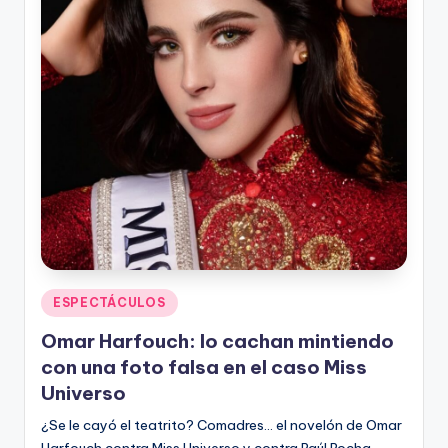
n
Publicado
ESPECTÁCULOS
en
Omar Harfouch: lo cachan mintiendo
con una foto falsa en el caso Miss
Universo
¿Se le cayó el teatrito? Comadres… el novelón de Omar
Harfouch contra Miss Universo y contra Raúl Rocha