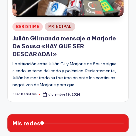
n
Publicado
BERISTIME
PRINCIPAL
en
Julián Gil manda mensaje a Marjorie
De Sousa «HAY QUE SER
DESCARADA!»
La situación entre Julián Gil y Marjorie de Sousa sigue
siendo un tema delicado y polémico. Recientemente,
Julián ha mostrado su frustración ante las continuas
negativas de Marjorie para que…
Elisa Beristain
diciembre 19, 2024
Publicado
por
Mis redes