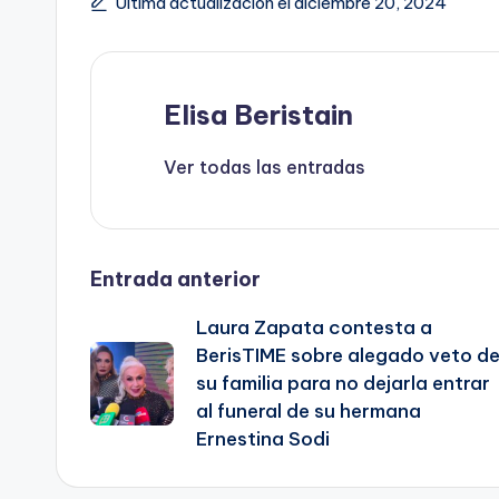
b
A
Li
st
ar
Última actualización el diciembre 20, 2024
o
p
n
ti
o
p
k
r
k
Elisa Beristain
Ver todas las entradas
Navegación
Entrada anterior
Laura Zapata contesta a
de
BerisTIME sobre alegado veto d
su familia para no dejarla entrar
entradas
al funeral de su hermana
Ernestina Sodi