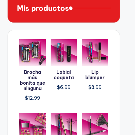
Mis productos
Brocha
Labial
Lip
más
coqueta
blumper
bonita que
$
6.99
$
8.99
ninguna
$
12.99