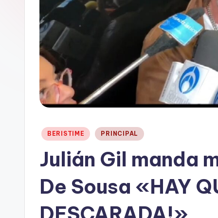
t
a
i
n
Publicado
BERISTIME
PRINCIPAL
en
Julián Gil manda 
De Sousa «HAY Q
DESCARADA!»