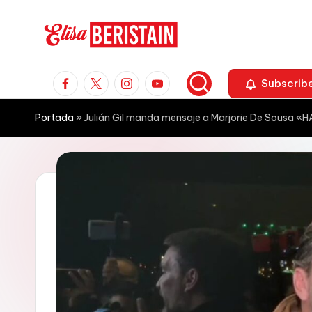
Saltar
al
E
Espectáculos
contenido
Facebook
X
Instagram
Youtube
y
Subscrib
li
Moda
s
Portada
»
Julián Gil manda mensaje a Marjorie De Sousa
a
B
e
r
i
s