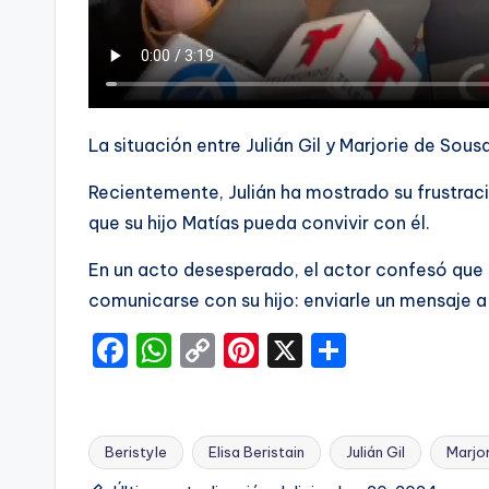
La situación entre Julián Gil y Marjorie de Sou
Recientemente, Julián ha mostrado su frustraci
que su hijo Matías pueda convivir con él.
En un acto desesperado, el actor confesó que t
comunicarse con su hijo: enviarle un mensaje a
F
W
C
Pi
X
C
a
h
o
nt
o
c
a
p
er
m
e
ts
y
e
p
Beristyle
Elisa Beristain
Julián Gil
Marjo
Etiquetas: