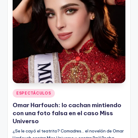
n
Publicado
ESPECTÁCULOS
en
Omar Harfouch: lo cachan mintiendo
con una foto falsa en el caso Miss
Universo
¿Se le cayó el teatrito? Comadres… el novelón de Omar
Harfouch contra Miss Universo y contra Raúl Rocha