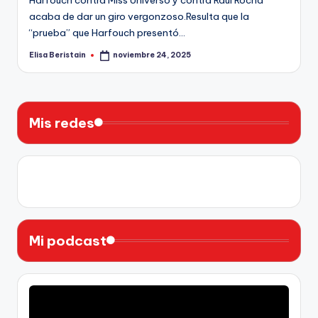
acaba de dar un giro vergonzoso.Resulta que la
“prueba” que Harfouch presentó…
Elisa Beristain
noviembre 24, 2025
Publicado
por
Mis redes
X
Instagram
YouTube
Facebook
Mi podcast