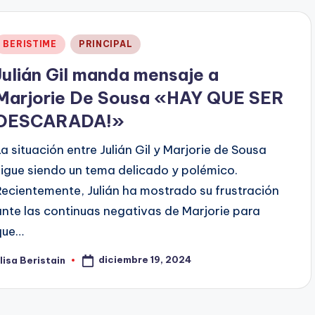
Publicado
BERISTIME
PRINCIPAL
en
Julián Gil manda mensaje a
Marjorie De Sousa «HAY QUE SER
DESCARADA!»
La situación entre Julián Gil y Marjorie de Sousa
sigue siendo un tema delicado y polémico.
Recientemente, Julián ha mostrado su frustración
ante las continuas negativas de Marjorie para
que…
diciembre 19, 2024
lisa Beristain
ublicado
or