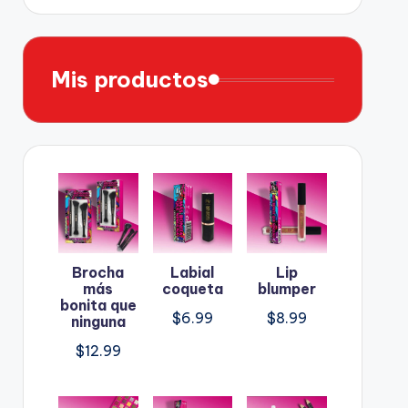
Mis productos
Brocha
Labial
Lip
más
coqueta
blumper
bonita que
$
6.99
$
8.99
ninguna
$
12.99