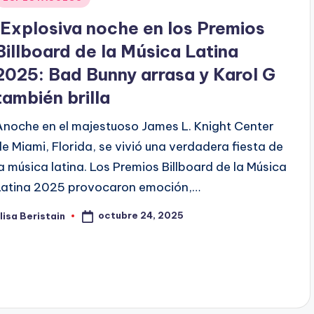
en
¡Explosiva noche en los Premios
Billboard de la Música Latina
2025: Bad Bunny arrasa y Karol G
también brilla
Anoche en el majestuoso James L. Knight Center
de Miami, Florida, se vivió una verdadera fiesta de
la música latina. Los Premios Billboard de la Música
Latina 2025 provocaron emoción,…
octubre 24, 2025
lisa Beristain
ublicado
or