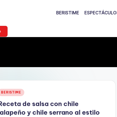
BERISTIME
ESPECTÁCULO
e
Publicado
BERISTIME
en
Receta de salsa con chile
jalapeño y chile serrano al estilo