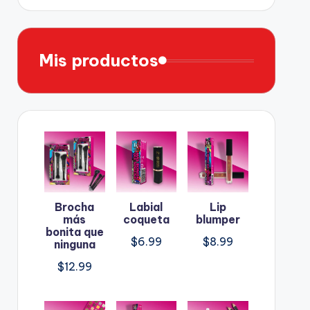
Mis productos
Brocha
Labial
Lip
más
coqueta
blumper
bonita que
$
6.99
$
8.99
ninguna
$
12.99