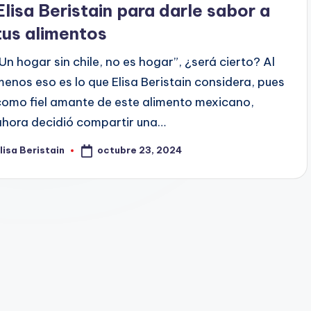
Elisa Beristain para darle sabor a
tus alimentos
“Un hogar sin chile, no es hogar”, ¿será cierto? Al
menos eso es lo que Elisa Beristain considera, pues
como fiel amante de este alimento mexicano,
ahora decidió compartir una…
octubre 23, 2024
lisa Beristain
ublicado
or