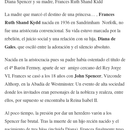
Diana Spencer y su madre, Frances Ruth Shand Kidd
Frances
La madre que marcó el destino de una princesa… ,
Ruth Shand Kydd
nacida en 1936 en Sandrimham Norfolk, no
fue una aristócrata convencional. Su vida estuvo marcada por la
Diana de
rebelión, el juicio social y una relación con su hija,
Gales
, que osciló entre la adoración y el silencio absoluto.
Nacida en la aristocracia pues su padre había ostentado el título de
el 4º Barón Fermoy, aparte de ser amigo cercano del Rey Jorge
John Spencer
VI, Frances se casó a los 18 años con
, Vizconde
Althorp, en la Abadía de Westminster. Un evento de alta sociedad
donde los invitados eran personajes de la nobleza y realeza, entre
ellos, por supuesto se encontraba la Reina Isabel II.
Al poco tiempo, la presión por dar un heredero varón a los
Spencer fue brutal. Tras la muerte de un hijo recién nacido y el
nacimiento de tres hijas (incluida Diana), Frances finalmente tuvo