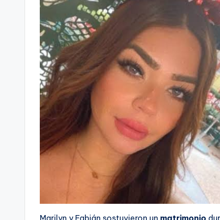
Marilyn y Fabián sostuvieron un
matrimonio
du