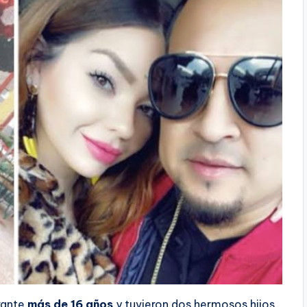
rante
más de 16 años
y tuvieron dos hermosos hijos,