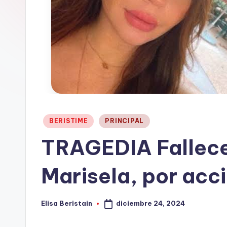
t
a
i
n
Publicado
BERISTIME
PRINCIPAL
en
TRAGEDIA Fallece
Marisela, por acci
diciembre 24, 2024
Elisa Beristain
Publicado
por