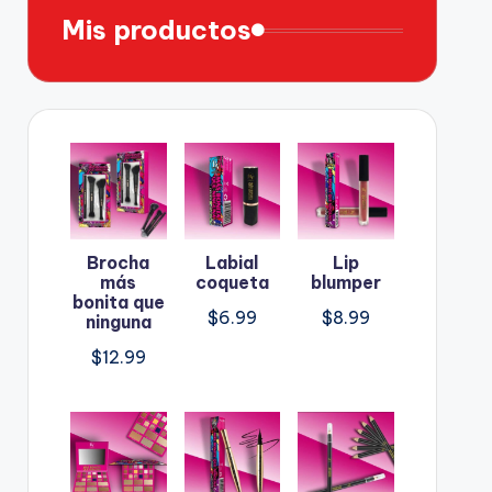
Mis productos
Brocha
Labial
Lip
más
coqueta
blumper
bonita que
$
6.99
$
8.99
ninguna
$
12.99