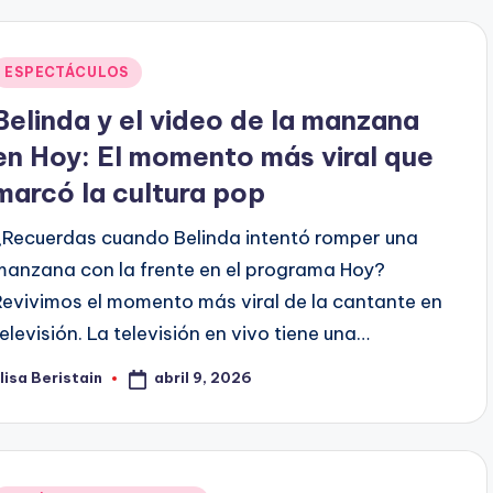
Publicado
ESPECTÁCULOS
en
Belinda y el video de la manzana
en Hoy: El momento más viral que
marcó la cultura pop
¿Recuerdas cuando Belinda intentó romper una
manzana con la frente en el programa Hoy?
Revivimos el momento más viral de la cantante en
televisión. La televisión en vivo tiene una…
abril 9, 2026
lisa Beristain
ublicado
or