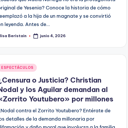
original de Yesenia? Conoce la historia de cómo
reemplazó a la hija de un magnate y se convirtió
en leyenda. Antes de…
junio 4, 2026
lisa Beristain
ublicado
or
Publicado
ESPECTÁCULOS
en
¿Censura o Justicia? Christian
Nodal y los Aguilar demandan al
«Zorrito Youtubero» por millones
¿Nodal contra el Zorrito Youtubero? Entérate de
los detalles de la demanda millonaria por
difamación y daño moral que involucra a la familia