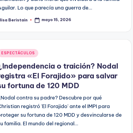
Aguilar. Lo que parecía una guerra de…
mayo 15, 2026
lisa Beristain
ublicado
or
Publicado
ESPECTÁCULOS
en
¿Independencia o traición? Nodal
registra «El Forajido» para salvar
su fortuna de 120 MDD
¿Nodal contra su padre? Descubre por qué
hristian registró 'El Forajido' ante el IMPI para
proteger su fortuna de 120 MDD y desvincularse de
su familia. El mundo del regional…