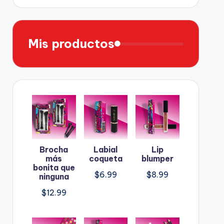
Mis productos
Brocha
Labial
Lip
más
coqueta
blumper
bonita que
$
6.99
$
8.99
ninguna
$
12.99