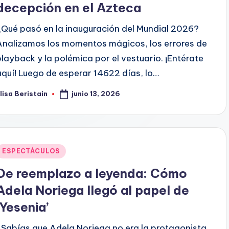
decepción en el Azteca
¿Qué pasó en la inauguración del Mundial 2026?
Analizamos los momentos mágicos, los errores de
playback y la polémica por el vestuario. ¡Entérate
aquí! Luego de esperar 14622 días, lo…
junio 13, 2026
lisa Beristain
ublicado
or
Publicado
ESPECTÁCULOS
en
De reemplazo a leyenda: Cómo
Adela Noriega llegó al papel de
‘Yesenia’
¿Sabías que Adela Noriega no era la protagonista