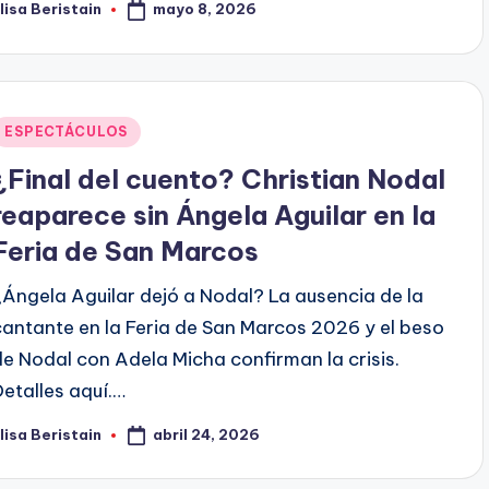
mayo 8, 2026
lisa Beristain
ublicado
or
Publicado
ESPECTÁCULOS
en
¿Final del cuento? Christian Nodal
reaparece sin Ángela Aguilar en la
Feria de San Marcos
¿Ángela Aguilar dejó a Nodal? La ausencia de la
cantante en la Feria de San Marcos 2026 y el beso
de Nodal con Adela Micha confirman la crisis.
Detalles aquí.…
abril 24, 2026
lisa Beristain
ublicado
or