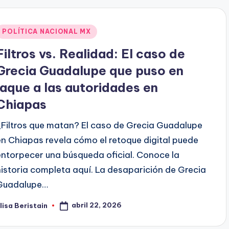
Publicado
POLÍTICA NACIONAL MX
en
Filtros vs. Realidad: El caso de
Grecia Guadalupe que puso en
jaque a las autoridades en
Chiapas
¿Filtros que matan? El caso de Grecia Guadalupe
en Chiapas revela cómo el retoque digital puede
entorpecer una búsqueda oficial. Conoce la
historia completa aquí. La desaparición de Grecia
Guadalupe…
abril 22, 2026
lisa Beristain
ublicado
or