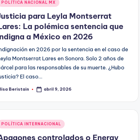
Publicado
POLÍTICA NACIONAL MX
en
Justicia para Leyla Montserrat
Lares: La polémica sentencia que
indigna a México en 2026
Indignación en 2026 por la sentencia en el caso de
Leyla Montserrat Lares en Sonora. Solo 2 años de
cárcel para las responsables de su muerte. ¿Hubo
justicia? El caso…
abril 9, 2026
lisa Beristain
ublicado
or
Publicado
POLÍTICA INTERNACIONAL
en
Apagones controlados o Energy