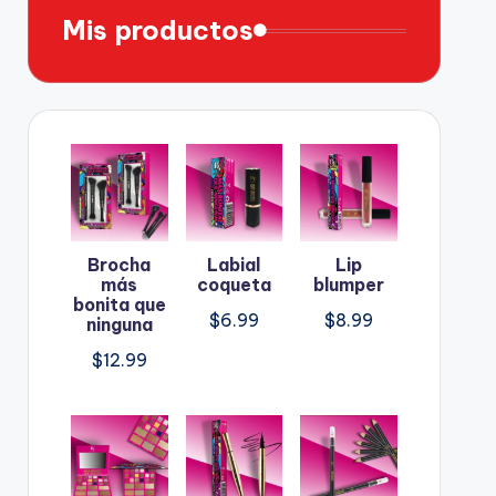
Mis productos
Brocha
Labial
Lip
más
coqueta
blumper
bonita que
$
6.99
$
8.99
ninguna
$
12.99