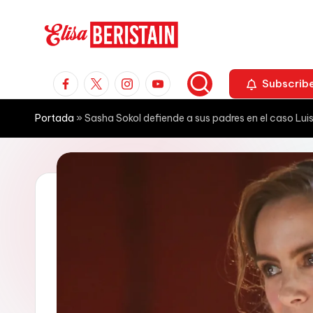
Saltar
al
E
Espectáculos
contenido
Facebook
X
Instagram
Youtube
y
Subscrib
li
Moda
s
Portada
»
Sasha Sokol defiende a sus padres en el caso Luis
a
B
e
r
i
s