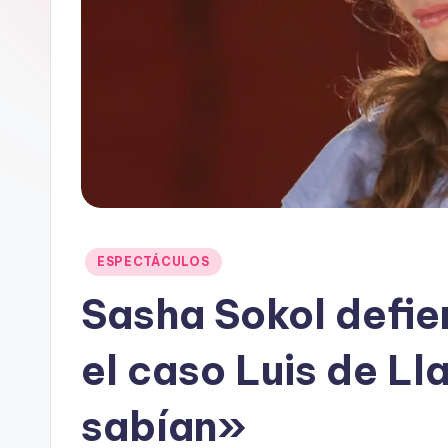
t
a
i
n
Publicado
ESPECTÁCULOS
en
Sasha Sokol defie
el caso Luis de Ll
sabían»